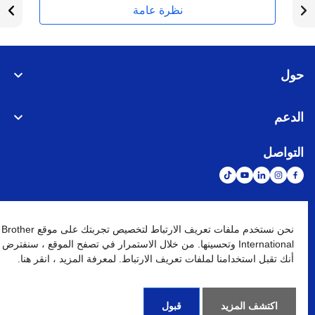
نظرة عامة
حول
الدعم
التواصل
الشبكة العالمية
نحن نستخدم ملفات تعريف الارتباط لتخصيص تجربتك على موقع Brother
International وتحسينها. من خلال الاستمرار في تصفح الموقع ، سنفترض
أنك تقبل استخدامنا لملفات تعريف الارتباط. لمعرفة المزيد ، انقر هنا.
نهج الخصوصية
شروط الإستخدام
خريطة الموقع
الإنتقال إلى الموقع العالمي
كافة الحقوق محفوظة. BROTHER INTERNATIONAL (GULF) FZE
©
2026
اكتشف المزيد
قبول