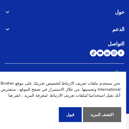
حول
الدعم
التواصل
الشبكة العالمية
نحن نستخدم ملفات تعريف الارتباط لتخصيص تجربتك على موقع Brother
نهج الخصوصية
شروط الإستخدام
خريطة الموقع
الإنتقال إلى الموقع العالمي
International وتحسينها. من خلال الاستمرار في تصفح الموقع ، سنفترض
أنك تقبل استخدامنا لملفات تعريف الارتباط. لمعرفة المزيد ، انقر هنا.
كافة الحقوق محفوظة. BROTHER INTERNATIONAL (GULF) FZE
©
2026
اكتشف المزيد
قبول