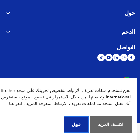
حول
الدعم
التواصل
الشبكة العالمية
نحن نستخدم ملفات تعريف الارتباط لتخصيص تجربتك على موقع Brother
نهج الخصوصية
شروط الإستخدام
خريطة الموقع
الإنتقال إلى الموقع العالمي
International وتحسينها. من خلال الاستمرار في تصفح الموقع ، سنفترض
أنك تقبل استخدامنا لملفات تعريف الارتباط. لمعرفة المزيد ، انقر هنا.
كافة الحقوق محفوظة. BROTHER INTERNATIONAL (GULF) FZE
©
2026
اكتشف المزيد
قبول