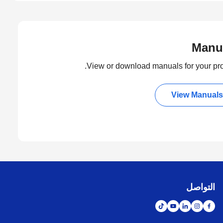
Manu
View or download manuals for your pro
View Manuals
التواصل