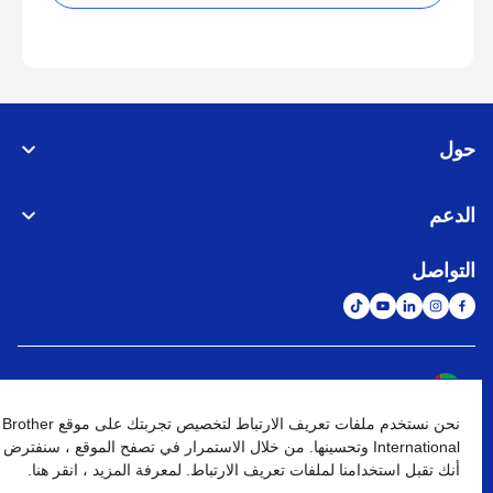
حول
الدعم
التواصل
الشبكة العالمية
نحن نستخدم ملفات تعريف الارتباط لتخصيص تجربتك على موقع Brother
نهج الخصوصية
شروط الإستخدام
خريطة الموقع
الإنتقال إلى الموقع العالمي
International وتحسينها. من خلال الاستمرار في تصفح الموقع ، سنفترض
أنك تقبل استخدامنا لملفات تعريف الارتباط. لمعرفة المزيد ، انقر هنا.
كافة الحقوق محفوظة. BROTHER INTERNATIONAL (GULF) FZE