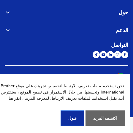
حول
الدعم
التواصل
الشبكة العالمية
نحن نستخدم ملفات تعريف الارتباط لتخصيص تجربتك على موقع Brother
نهج الخصوصية
شروط الإستخدام
خريطة الموقع
الإنتقال إلى الموقع العالمي
International وتحسينها. من خلال الاستمرار في تصفح الموقع ، سنفترض
أنك تقبل استخدامنا لملفات تعريف الارتباط. لمعرفة المزيد ، انقر هنا.
كافة الحقوق محفوظة. BROTHER INTERNATIONAL (GULF) FZE
©
2026
اكتشف المزيد
قبول