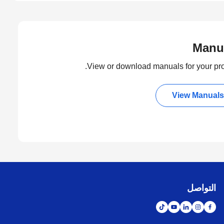
Manu
View or download manuals for your pro
View Manuals
التواصل