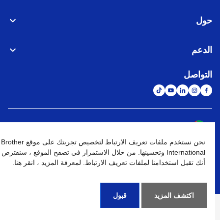
حول
الدعم
التواصل
الشبكة العالمية
نحن نستخدم ملفات تعريف الارتباط لتخصيص تجربتك على موقع Brother
نهج الخصوصية
شروط الإستخدام
خريطة الموقع
الإنتقال إلى الموقع العالمي
International وتحسينها. من خلال الاستمرار في تصفح الموقع ، سنفترض
أنك تقبل استخدامنا لملفات تعريف الارتباط. لمعرفة المزيد ، انقر هنا.
كافة الحقوق محفوظة. BROTHER INTERNATIONAL (GULF) FZE
©
2026
اكتشف المزيد
قبول