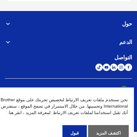
حول
الدعم
التواصل
الشبكة العالمية
نحن نستخدم ملفات تعريف الارتباط لتخصيص تجربتك على موقع Brother
نهج الخصوصية
شروط الإستخدام
خريطة الموقع
الإنتقال إلى الموقع العالمي
International وتحسينها. من خلال الاستمرار في تصفح الموقع ، سنفترض
أنك تقبل استخدامنا لملفات تعريف الارتباط. لمعرفة المزيد ، انقر هنا.
كافة الحقوق محفوظة. BROTHER INTERNATIONAL (GULF) FZE
©
2026
اكتشف المزيد
قبول