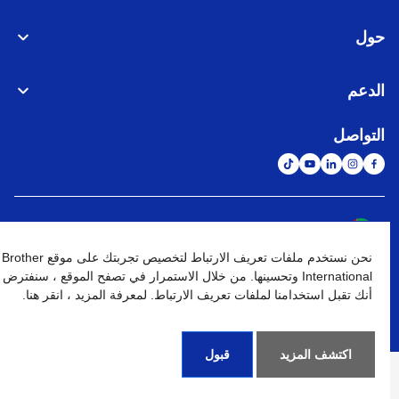
حول
الدعم
التواصل
الشبكة العالمية
نحن نستخدم ملفات تعريف الارتباط لتخصيص تجربتك على موقع Brother
نهج الخصوصية
شروط الإستخدام
خريطة الموقع
الإنتقال إلى الموقع العالمي
International وتحسينها. من خلال الاستمرار في تصفح الموقع ، سنفترض
أنك تقبل استخدامنا لملفات تعريف الارتباط. لمعرفة المزيد ، انقر هنا.
كافة الحقوق محفوظة. BROTHER INTERNATIONAL (GULF) FZE
©
2026
اكتشف المزيد
قبول