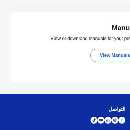
Manu
View or download manuals for your pro
View Manuals
التواصل