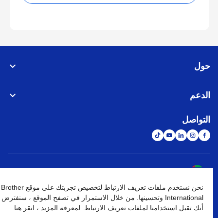
حول
الدعم
التواصل
الشبكة العالمية
نحن نستخدم ملفات تعريف الارتباط لتخصيص تجربتك على موقع Brother
نهج الخصوصية
شروط الإستخدام
خريطة الموقع
الإنتقال إلى الموقع العالمي
International وتحسينها. من خلال الاستمرار في تصفح الموقع ، سنفترض
أنك تقبل استخدامنا لملفات تعريف الارتباط. لمعرفة المزيد ، انقر هنا.
كافة الحقوق محفوظة. BROTHER INTERNATIONAL (GULF) FZE