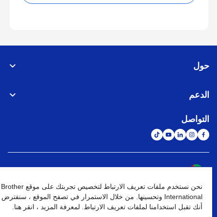
حول
الدعم
التواصل
الشبكة العالمية
نحن نستخدم ملفات تعريف الارتباط لتخصيص تجربتك على موقع Brother
نهج الخصوصية
شروط الإستخدام
خريطة الموقع
الإنتقال إلى الموقع العالمي
International وتحسينها. من خلال الاستمرار في تصفح الموقع ، سنفترض
أنك تقبل استخدامنا لملفات تعريف الارتباط. لمعرفة المزيد ، انقر هنا.
كافة الحقوق محفوظة. BROTHER INTERNATIONAL (GULF) FZE