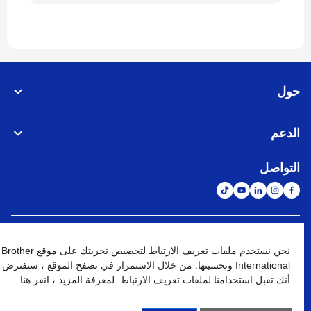
حول
الدعم
التواصل
الشبكة العالمية
نحن نستخدم ملفات تعريف الارتباط لتخصيص تجربتك على موقع Brother
International وتحسينها. من خلال الاستمرار في تصفح الموقع ، سنفترض
نهج الخصوصية
شروط الإستخدام
خريطة الموقع
الإنتقال إلى الموقع العالمي
أنك تقبل استخدامنا لملفات تعريف الارتباط. لمعرفة المزيد ، انقر هنا.
كافة الحقوق محفوظة. BROTHER INTERNATIONAL (GULF) FZE