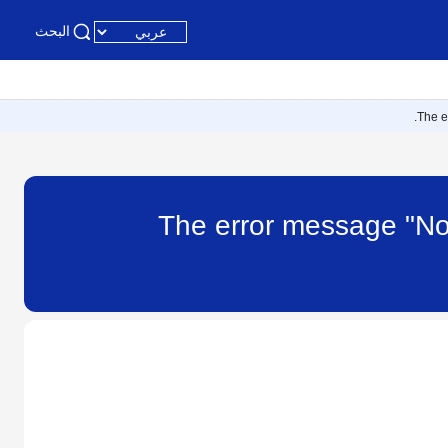
البحث
The e
The error message "No