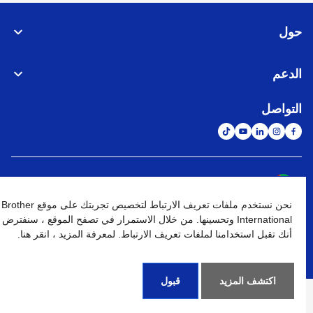
حول
الدعم
التواصل
الشبكة العالمية
نحن نستخدم ملفات تعريف الارتباط لتخصيص تجربتك على موقع Brother
نهج الخصوصية
شروط الإستخدام
خريطة الموقع
الإنتقال إلى الموقع العالمي
International وتحسينها. من خلال الاستمرار في تصفح الموقع ، سنفترض
أنك تقبل استخدامنا لملفات تعريف الارتباط. لمعرفة المزيد ، انقر هنا.
كافة الحقوق محفوظة. BROTHER INTERNATIONAL (GULF) FZE
©
2026
اكتشف المزيد
قبول