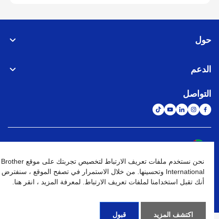
حول
الدعم
التواصل
الشبكة العالمية
نحن نستخدم ملفات تعريف الارتباط لتخصيص تجربتك على موقع Brother
نهج الخصوصية
شروط الإستخدام
خريطة الموقع
الإنتقال إلى الموقع العالمي
International وتحسينها. من خلال الاستمرار في تصفح الموقع ، سنفترض
أنك تقبل استخدامنا لملفات تعريف الارتباط. لمعرفة المزيد ، انقر هنا.
كافة الحقوق محفوظة. BROTHER INTERNATIONAL (GULF) FZE
©
2026
اكتشف المزيد
قبول