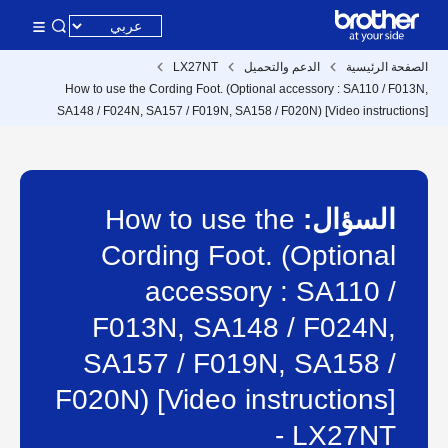
الصفحة الرئيسية
الدعم والتحميل
LX27NT
How to use the Cording Foot. (Optional accessory : SA110 / F013N,
SA148 / F024N, SA157 / F019N, SA158 / F020N) [Video instructions]
السؤال:
How to use the
Cording Foot. (Optional
accessory : SA110 /
F013N, SA148 / F024N,
SA157 / F019N, SA158 /
F020N) [Video instructions]
- LX27NT