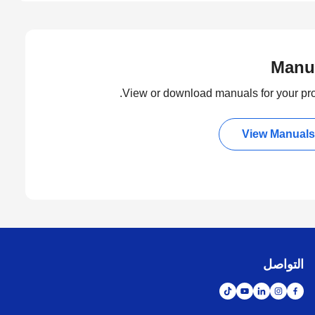
Manu
View or download manuals for your pro
View Manuals
التواصل