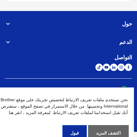
حول
الدعم
التواصل
الشبكة العالمية
نحن نستخدم ملفات تعريف الارتباط لتخصيص تجربتك على موقع Brother
نهج الخصوصية
شروط الإستخدام
خريطة الموقع
الإنتقال إلى الموقع العالمي
International وتحسينها. من خلال الاستمرار في تصفح الموقع ، سنفترض
أنك تقبل استخدامنا لملفات تعريف الارتباط. لمعرفة المزيد ، انقر هنا.
كافة الحقوق محفوظة. BROTHER INTERNATIONAL (GULF) FZE
©
2026
اكتشف المزيد
قبول