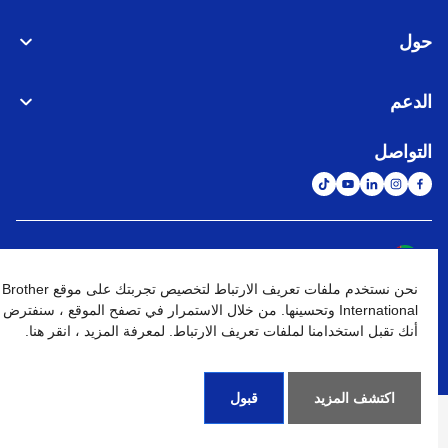
حول
الدعم
التواصل
الشبكة العالمية
نحن نستخدم ملفات تعريف الارتباط لتخصيص تجربتك على موقع Brother
نهج الخصوصية
شروط الإستخدام
خريطة الموقع
الإنتقال إلى الموقع العالمي
International وتحسينها. من خلال الاستمرار في تصفح الموقع ، سنفترض
أنك تقبل استخدامنا لملفات تعريف الارتباط. لمعرفة المزيد ، انقر هنا.
كافة الحقوق محفوظة. BROTHER INTERNATIONAL (GULF) FZE
©
2026
اكتشف المزيد
قبول