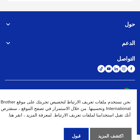
حول
الدعم
التواصل
الشبكة العالمية
نحن نستخدم ملفات تعريف الارتباط لتخصيص تجربتك على موقع Brother
نهج الخصوصية
شروط الإستخدام
خريطة الموقع
الإنتقال إلى الموقع العالمي
International وتحسينها. من خلال الاستمرار في تصفح الموقع ، سنفترض
أنك تقبل استخدامنا لملفات تعريف الارتباط. لمعرفة المزيد ، انقر هنا.
كافة الحقوق محفوظة. BROTHER INTERNATIONAL (GULF) FZE
©
2026
اكتشف المزيد
قبول