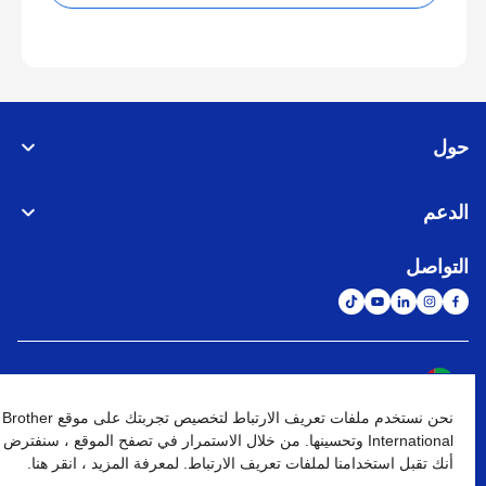
حول
الدعم
التواصل
الشبكة العالمية
نحن نستخدم ملفات تعريف الارتباط لتخصيص تجربتك على موقع Brother
نهج الخصوصية
شروط الإستخدام
خريطة الموقع
الإنتقال إلى الموقع العالمي
International وتحسينها. من خلال الاستمرار في تصفح الموقع ، سنفترض
أنك تقبل استخدامنا لملفات تعريف الارتباط. لمعرفة المزيد ، انقر هنا.
كافة الحقوق محفوظة. BROTHER INTERNATIONAL (GULF) FZE