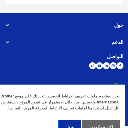
حول
الدعم
التواصل
الشبكة العالمية
نحن نستخدم ملفات تعريف الارتباط لتخصيص تجربتك على موقع Brother
نهج الخصوصية
شروط الإستخدام
خريطة الموقع
الإنتقال إلى الموقع العالمي
International وتحسينها. من خلال الاستمرار في تصفح الموقع ، سنفترض
أنك تقبل استخدامنا لملفات تعريف الارتباط. لمعرفة المزيد ، انقر هنا.
كافة الحقوق محفوظة. BROTHER INTERNATIONAL (GULF) FZE
©
2026
اكتشف المزيد
قبول