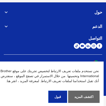
حول
الدعم
التواصل
الشبكة العالمية
نحن نستخدم ملفات تعريف الارتباط لتخصيص تجربتك على موقع Brother
نهج الخصوصية
شروط الإستخدام
خريطة الموقع
الإنتقال إلى الموقع العالمي
International وتحسينها. من خلال الاستمرار في تصفح الموقع ، سنفترض
أنك تقبل استخدامنا لملفات تعريف الارتباط. لمعرفة المزيد ، انقر هنا.
كافة الحقوق محفوظة. BROTHER INTERNATIONAL (GULF) FZE
©
2026
اكتشف المزيد
قبول