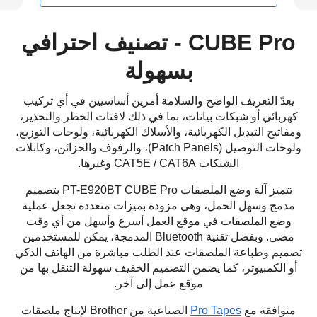
CUBE Pro - تصنيف احترافي
بسهولة
يعدّ التعريف الواضح والسلامة أمرين أساسيين في أي تركيب
هربائي أو شبكات بيانات، بما في ذلك لافتات الخطر والتحذير،
مفاتيح التبديل الكهربائية، والأسلاك الكهربائية، ولوحات التوزيع،
ولوحات التوصيل (Patch Panels)، والرفوف والخزائن، وكابلات
الشبكات CAT5E / CAT6A وغيرها.
تتميز آلة وضع الملصقات PT-E920BT CUBE Pro بتصميم
مدمج وسهل الحمل، وهي مزودة بميزات متعددة تجعل عملية
وضع الملصقات في موقع العمل أسرع وأسهل من أي وقت
مضى. وبفضل تقنية Bluetooth المدمجة، يمكن للمستخدمين
صميم وطباعة الملصقات عند الطلب مباشرة من الهاتف الذكي
أو الكمبيوتر، كما يضمن التصميم الخفيف سهولة التنقل بها من
موقع عمل إلى آخر.
متوافقة مع
Pro Tapes
الصناعية من Brother لإنتاج ملصقات