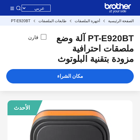
صفحة الرئيسية
أجهزة الملصقات
طابعات الملصقات
PT-E920BT
PT-E920BT آلة وضع
قارن
لصقات احترافية
زودة بتقنية البلوتوث
مكان الشراء
الأحدث