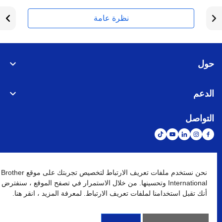
نظرة عامة
حول
الدعم
التواصل
الشبكة العالمية
نحن نستخدم ملفات تعريف الارتباط لتخصيص تجربتك على موقع Brother
International وتحسينها. من خلال الاستمرار في تصفح الموقع ، سنفترض
أنك تقبل استخدامنا لملفات تعريف الارتباط. لمعرفة المزيد ، انقر هنا.
نهج الخصوصية
شروط الإستخدام
خريطة الموقع
الإنتقال إلى الموقع العالمي
كافة الحقوق محفوظة. BROTHER INTERNATIONAL (GULF) FZE