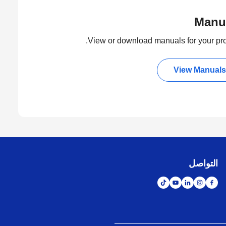
Manu
View or download manuals for your pro
View Manuals
التواصل