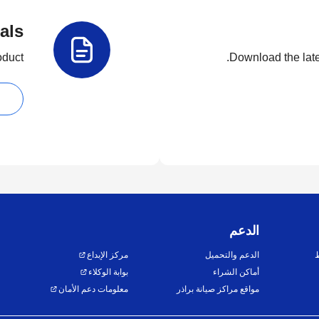
als
duct.
Download the lates
الدعم
ط
الدعم والتحميل
مركز الإبداع
أماكن الشراء
بوابة الوكلاء
مواقع مراكز صيانة براذر
معلومات دعم الأمان