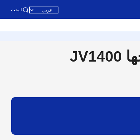
البحث
JV1