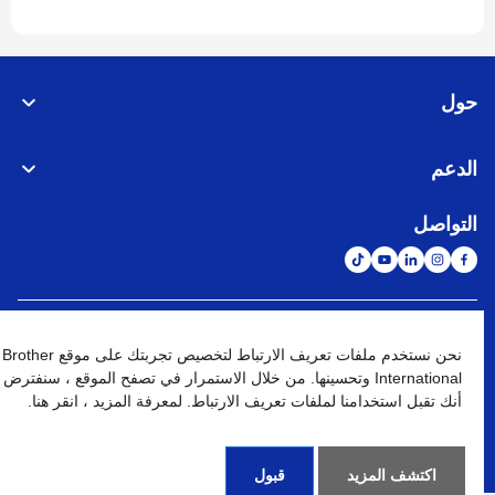
حول
الدعم
التواصل
الشبكة العالمية
نحن نستخدم ملفات تعريف الارتباط لتخصيص تجربتك على موقع Brother
International وتحسينها. من خلال الاستمرار في تصفح الموقع ، سنفترض
نهج الخصوصية
شروط الإستخدام
خريطة الموقع
الإنتقال إلى الموقع العالمي
أنك تقبل استخدامنا لملفات تعريف الارتباط. لمعرفة المزيد ، انقر هنا.
كافة الحقوق محفوظة. BROTHER INTERNATIONAL (GULF) FZE
©
2026
اكتشف المزيد
قبول