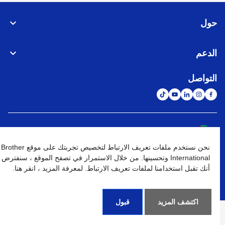
حول
الدعم
التواصل
الشبكة العالمية
نحن نستخدم ملفات تعريف الارتباط لتخصيص تجربتك على موقع Brother
نهج الخصوصية
شروط الإستخدام
خريطة الموقع
الإنتقال إلى الموقع العالمي
International وتحسينها. من خلال الاستمرار في تصفح الموقع ، سنفترض
أنك تقبل استخدامنا لملفات تعريف الارتباط. لمعرفة المزيد ، انقر هنا.
كافة الحقوق محفوظة. BROTHER INTERNATIONAL (GULF) FZE
©
2026
اكتشف المزيد
قبول