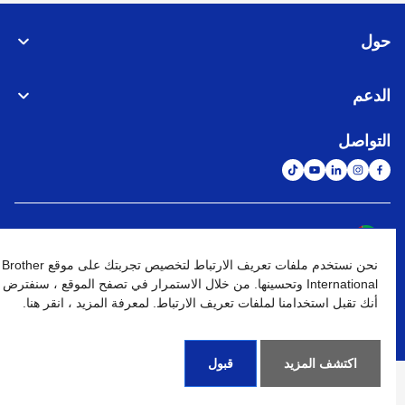
حول
الدعم
التواصل
الشبكة العالمية
نحن نستخدم ملفات تعريف الارتباط لتخصيص تجربتك على موقع Brother
نهج الخصوصية
شروط الإستخدام
خريطة الموقع
الإنتقال إلى الموقع العالمي
International وتحسينها. من خلال الاستمرار في تصفح الموقع ، سنفترض
أنك تقبل استخدامنا لملفات تعريف الارتباط. لمعرفة المزيد ، انقر هنا.
كافة الحقوق محفوظة. BROTHER INTERNATIONAL (GULF) FZE
©
2026
اكتشف المزيد
قبول