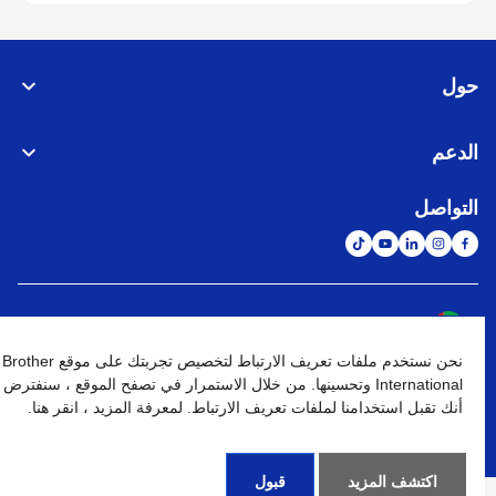
حول
الدعم
التواصل
الشبكة العالمية
نحن نستخدم ملفات تعريف الارتباط لتخصيص تجربتك على موقع Brother
نهج الخصوصية
شروط الإستخدام
خريطة الموقع
الإنتقال إلى الموقع العالمي
International وتحسينها. من خلال الاستمرار في تصفح الموقع ، سنفترض
أنك تقبل استخدامنا لملفات تعريف الارتباط. لمعرفة المزيد ، انقر هنا.
كافة الحقوق محفوظة. BROTHER INTERNATIONAL (GULF) FZE
©
2026
اكتشف المزيد
قبول