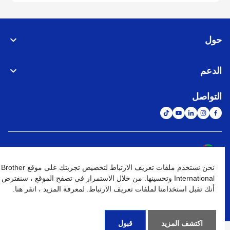
حول
الدعم
التواصل
الشبكة العالمية
نحن نستخدم ملفات تعريف الارتباط لتخصيص تجربتك على موقع Brother
نهج الخصوصية
شروط الإستخدام
خريطة الموقع
الإنتقال إلى الموقع العالمي
International وتحسينها. من خلال الاستمرار في تصفح الموقع ، سنفترض
أنك تقبل استخدامنا لملفات تعريف الارتباط. لمعرفة المزيد ، انقر هنا.
كافة الحقوق محفوظة. BROTHER INTERNATIONAL (GULF) FZE
©
2026
اكتشف المزيد
قبول