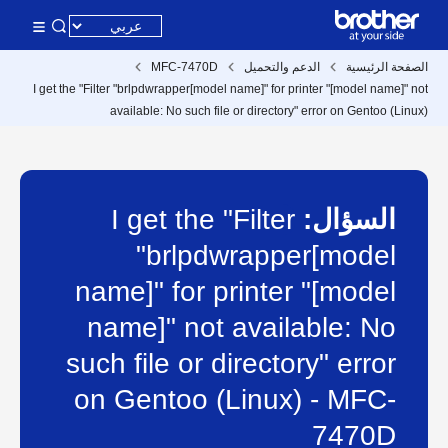
الصفحة الرئيسية
الدعم والتحميل
MFC-7470D
I get the "Filter "brlpdwrapper[model name]" for printer "[model name]" not
available: No such file or directory" error on Gentoo (Linux)
السؤال:
I get the "Filter
"brlpdwrapper[model
name]" for printer "[model
name]" not available: No
such file or directory" error
on Gentoo (Linux) - MFC-
7470D