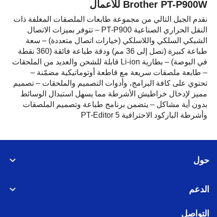
Brother PT-P900W للأعمال
نقدم الجيل التالي من مجموعة طابعات الملصقات المغلفة ذات
النقل الحراري الصناعية PT-P900 – تتوفر بميزات الاتصال
الشبكي السلكي واللاسلكي (خيارات اتصال متعددة) – سعة
طباعة كبيرة (تصل إلى 36 مم) ودقة طباعة فائقة (360 نقطة
في البوصة) – بطارية Li-ion قابلة للشحن والعديد من الملحقات
– طابعة ملصقات سريعة مع قاطعة أوتوماتيكية مضمّنة –
تحتوي على كافة البرامج، وأدوات التصميم والملحقات – تصميم
مميز لإدخال خراطيش الأشرطة مما يسهل استبدال الوسائط
بدون أية مشاكل – يتضمن برنامج طباعة وتصميم الملصقات
وأشرطة الباركود الاحترافية PT-Editor 5
حول
الدعم
التواصل