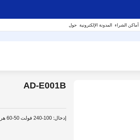
أماكن الشراء
المدونة الإلكترونية
حول
AD-E001B
إدخال: 100-240 فولت 50-60 هرتز، إخراج: 12 فولت تيار مستمر، 2 أمبير